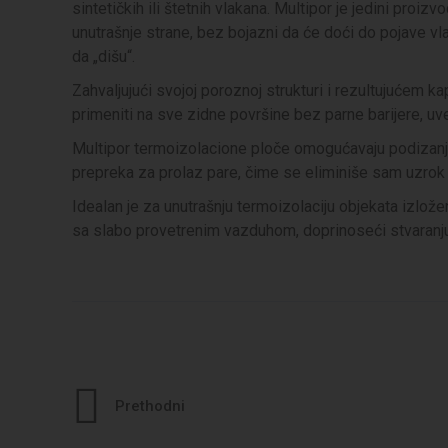
sintetičkih ili štetnih vlakana. Multipor je jedini proi
unutrašnje strane, bez bojazni da će doći do pojave 
da „dišu“.
Zahvaljujući svojoj poroznoj strukturi i rezultujućem k
primeniti na sve zidne površine bez parne barijere, uvek
Multipor termoizolacione ploče omogućavaju podizanje
prepreka za prolaz pare, čime se eliminiše sam uzrok s
Idealan je za unutrašnju termoizolaciju objekata izložen
sa slabo provetrenim vazduhom, doprinoseći stvaranju
Prethodni