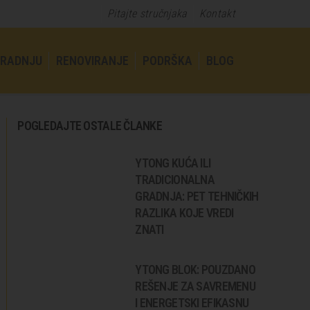
Pitajte stručnjaka
Kontakt
GRADNJU
RENOVIRANJE
PODRŠKA
BLOG
POGLEDAJTE OSTALE ČLANKE
YTONG KUĆA ILI
TRADICIONALNA
GRADNJA: PET TEHNIČKIH
RAZLIKA KOJE VREDI
ZNATI
YTONG BLOK: POUZDANO
REŠENJE ZA SAVREMENU
I ENERGETSKI EFIKASNU