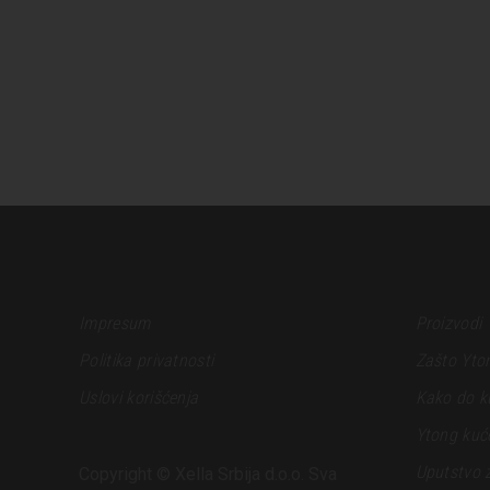
Impresum
Proizvodi
Politika privatnosti
Zašto Yto
Uslovi korišćenja
Kako do k
Ytong kuć
Uputstvo 
Copyright © Xella Srbija d.o.o. Sva