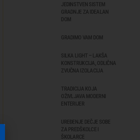
JEDINSTVEN SISTEM
GRADNJE ZA IDEALAN
DOM
GRADIMO VAM DOM
SILKA LIGHT – LAKŠA
KONSTRUKCIJA, ODLIČNA
ZVUČNA IZOLACIJA
TRADICIJA KOJA
OŽIVLJAVA MODERNI
ENTERIJER
UREĐENJE DEČJE SOBE
ZA PREDŠKOLCE I
ŠKOLARCE