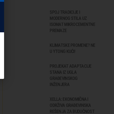
SPOJ TRADICIJE I
MODERNOG STILA UZ
ISOMAT MIKROCEMENTNE
PREMAZE
KLIMATSKE PROMENE? NE
U YTONG KUĆI!
PROJEKAT ADAPTACIJE
STANA IZ UGLA
GRAĐEVINSKOG
INŽENJERA
XELLA: EKONOMIČNA I
ODRŽIVA GRAĐEVINSKA
REŠENJA ZA BUDUĆNOST