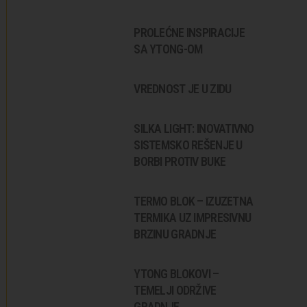
PROLEĆNE INSPIRACIJE
SA YTONG-OM
VREDNOST JE U ZIDU
SILKA LIGHT: INOVATIVNO
SISTEMSKO REŠENJE U
BORBI PROTIV BUKE
TERMO BLOK – IZUZETNA
TERMIKA UZ IMPRESIVNU
BRZINU GRADNJE
YTONG BLOKOVI –
TEMELJI ODRŽIVE
GRADNJE