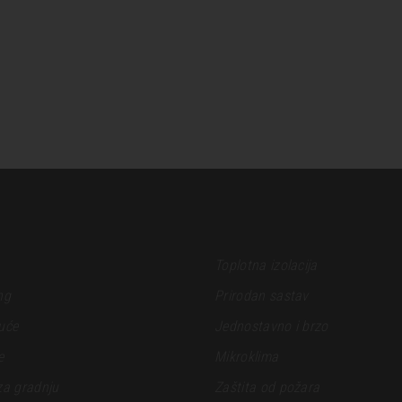
Toplotna izolacija
ng
Prirodan sastav
uće
Jednostavno i brzo
e
Mikroklima
za gradnju
Zaštita od požara