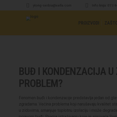
ytong-serbia@xella.com
Info linija: 011/
PROIZVODI
ZAŠT
BUĐ I KONDENZACIJA U
PROBLEM?
Fenomen buđi i kondenzacije predstavlja jedan od gla
zgradama. Većina problema koji narušavaju kvalitet s
u zidovima, smanjuje toplotnu izolaciju i može degradi
pojavom buđi. Prema istraživanju koje je sprovela Sve