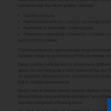
u projektovanju ili prilikom gradnje i uključuje:
Toplotne mostove
Nepropusnost prozora i vrata koji sprečavaju prav
Neefikasan ili nedovoljan sistem grejanja
Prekomerno nakupljanje vodene pare u vazduhu u pr
dužeg boravka stanara.
Pojava kondenza ali i gubici energije mogu biti značaj
najčešće javljaju na spojevima različitih elemenata, ost
Danas, postoje materijali koji su istovremeno građevins
spojio ove dve kategorije u samo jednom bloku, tzv. Y
sa izuzetnim termoizolacionim svojstvima, koji omogu
ikakve dodatne termoizolacije.
Upravo zato je idealno rešenje izgraditi objekat u Yto
prevazilaženje ovog problema upotrebom tankoslojnog 
izgradnju energetski efikasnog doma.
Šta učiniti da ne bi došlo do stvaranja buđi i kondenza