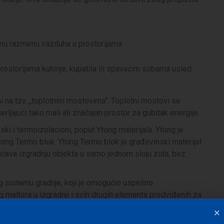
ilnu razmenu vazduha u prostorijama
ostorijama kuhinje, kupatila ili spavaćim sobama usled
ni na tzv. „toplotnim mostovima“. Toplotni mostovi se
avljajući tako mali ali značajan prostor za gubitak energije.
ki i termoizolacioni, poput Ytong materijala. Ytong je
tong Termo blok. Ytong Termo blok je građevinski materijal
ćava izgradnju objekta u samo jednom sloju zida, bez
ng sistemu gradnje, koji je omogućio uspešno
maltera u izgradnji i svih drugih elementa predviđenih za
×
cije?