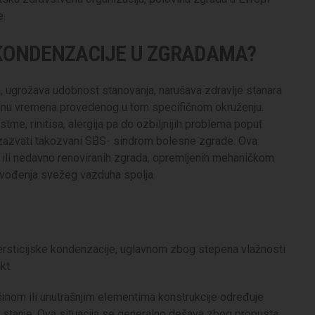
e.
I KONDENZACIJE U ZGRADAMA?
, ugrožava udobnost stanovanja, narušava zdravlje stanara
činu vremena provedenog u tom specifičnom okruženju.
tme, rinitisa, alergija pa do ozbiljnijih problema poput
 izazvati takozvani SBS- sindrom bolesne zgrade. Ova
 ili nedavno renoviranih zgrada, opremljenih mehaničkom
 uvođenja svežeg vazduha spolja.
tersticijske kondenzacije, uglavnom zbog stepena vlažnosti
kt.
šinom ili unutrašnjim elementima konstrukcije određuje
o stanje. Ova situacija se generalno dešava zbog propusta