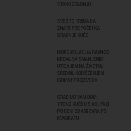
STANOGRADNJU
SVE ŠTO TREBA DA
ZNATE PRE POČETKA
GRADNJE KUĆE
HIDROIZOLACIJA RAVNOG
KROVA SA SMANJENIM
UTICAJEM NA ŽIVOTNU
SREDINU KORIŠĆENJEM
ISOMAT PROIZVODA
GRADIMO VAM DOM:
YTONG KUĆE U SIVOJ FAZI
PO CENI OD 450 EVRA PO
KVADRATU