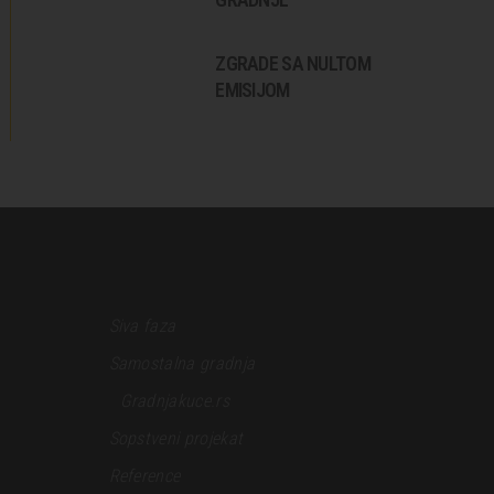
ZGRADE SA NULTOM
EMISIJOM
Siva faza
Samostalna gradnja
Gradnjakuce.rs
Sopstveni projekat
Reference