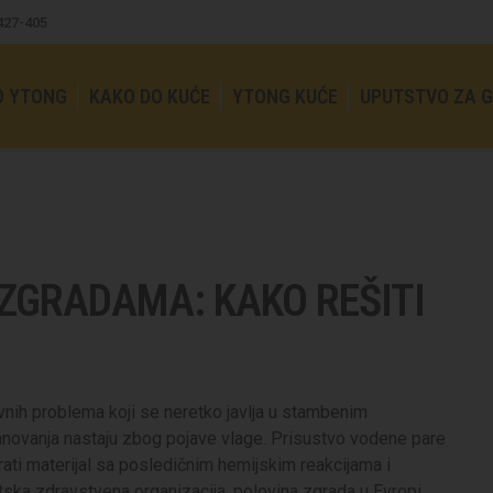
4427-405
O YTONG
KAKO DO KUĆE
YTONG KUĆE
UPUTSTVO ZA 
 ZGRADAMA: KAKO REŠITI
vnih problema koji se neretko javlja u stambenim
tanovanja nastaju zbog pojave vlage. Prisustvo vodene pare
rati materijal sa posledičnim hemijskim reakcijama i
tska zdravstvena organizacija, polovina zgrada u Evropi