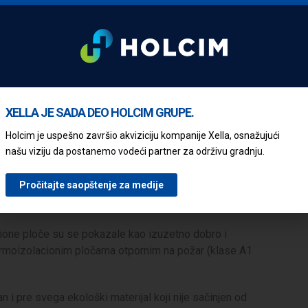
vo kondenzacije, neophodna su tri osnovna uslova:
jali, toplotna izolacija, unutrašnja i spoljašnja završna
XELLA JE SADA DEO HOLCIM GRUPE.
je parnih barijera. Najvažnija stavka dobre izolacije jeste
Holcim je uspešno završio akviziciju kompanije Xella, osnažujući
no njegova paropropusnost, otpornost na habanje i
našu viziju da postanemo vodeći partner za održivu gradnju.
Pročitajte saopštenje za medije
OR TERMOIZOLACIONIM PLOČAMA
acione ploče su se pokazale kao izuzetno dobro i
ermoizolacionim pločama otpornim na požar (klase A1
 i pre svega ekološki materijal koji nije sačinjen od