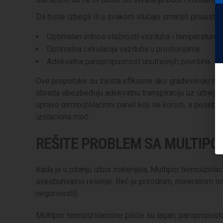
Da biste izbegli ili u svakom slučaju smanjili prisust
Optimalan odnos vlažnosti vazduha i temperature
Optimalna cirkulacija vazduha u prostorijama
Adekvatna paropropusnost unutrašnjih površina.
Ove preporuke su zaista efikasne ako građevinski materi
obrada obezbeđuju adekvatnu transpiraciju uz izbegavan
upravo termoizolacioni panel koji se koristi, a poseb
izolaciona moć.
REŠITE PROBLEM SA MULTIP
Kada je u pitanju izbor materijala, Multipor termoizol
sveobuhvatno rešenje. Reč je prirodnim, mineralnim t
negorivosti).
Multipor termoizolacione ploče su lagan, paropropustan