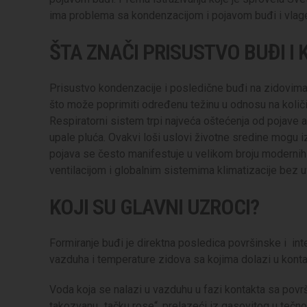
ima problema sa kondenzacijom i pojavom buđi i vlag
ŠTA ZNAČI PRISUSTVO BUĐI 
Prisustvo kondenzacije i posledične buđi na zidovima
što može poprimiti određenu težinu u odnosu na koli
Respiratorni sistem trpi najveća oštećenja od pojave as
upale pluća. Ovakvi loši uslovi životne sredine mogu
pojava se često manifestuje u velikom broju modernih
ventilacijom i globalnim sistemima klimatizacije bez
KOJI SU GLAVNI UZROCI?
Formiranje buđi je direktna posledica površinske i in
vazduha i temperature zidova sa kojima dolazi u konta
Voda koja se nalazi u vazduhu u fazi kontakta sa povr
takozvanu „tačku rose“, prelazeći iz gasovitog u tečn