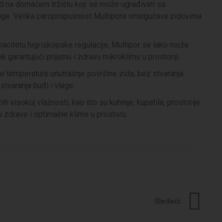
zvod na domaćem tržištu koji se može ugrađivati sa
vlage. Velika paropropusnost Multipora omogućava zidovima
apacitetu higriskopske regulacije, Multipor se lako može
 garantujući prijatnu i zdravu mikroklimu u prostoriji.
 temperature unutrašnje površine zida, bez stvaranja
tvaranja buđi i vlage.
ih visokoj vlažnosti, kao što su kuhinje, kupatila, prostorije
 zdrave i optimalne klime u prostoru.
Sledeći