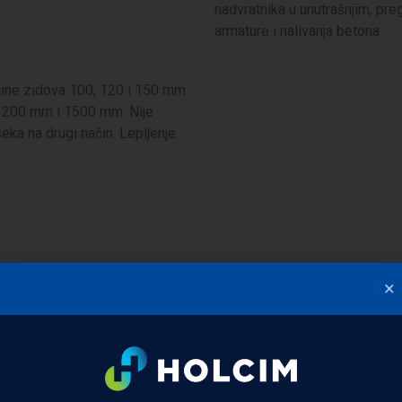
nadvratnika u unutrašnjim, pr
armature i nalivanja betona.
ljine zidova 100, 120 i 150 mm
 1200 mm i 1500 mm. Nije
eka na drugi način. Lepljenje
×