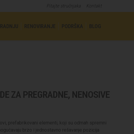
Pitajte stručnjaka
Kontakt
GRADNJU
RENOVIRANJE
PODRŠKA
BLOG
DE ZA PREGRADNE, NENOSIVE
vi, prefabrikovani elementi, koji su odmah spremni
mogućavaju brzo i jednostavno rešavanje pozicija