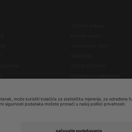
Toplotna izolacija
ng
Prirodan sastav
uće
Jednostavno i brzo
e
Mikroklima
za gradnju
Zaštita od požara
je
Otpornost pri zemljotresu