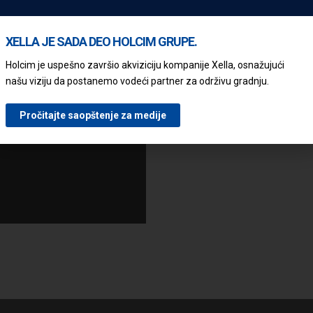
UGRADNJA YTONG 
XELLA JE SADA DEO HOLCIM GRUPE.
Brza gradnja, jedna je od broj
Holcim je uspešno završio akviziciju kompanije Xella, osnažujući
nadvratnim gredama, sada je g
našu viziju da postanemo vodeći partner za održivu gradnju.
armaturu, te se veoma brzo i 
sa procesom zidanja.
Pročitajte saopštenje za medije