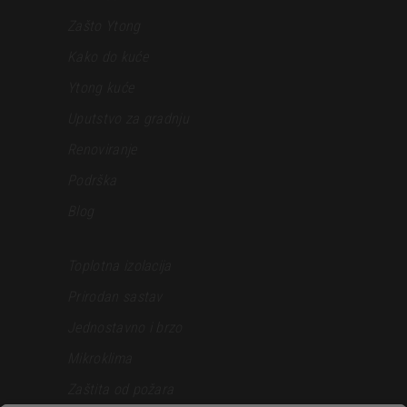
Zašto Ytong
Kako do kuće
Ytong kuće
Uputstvo za gradnju
Renoviranje
Podrška
Blog
Toplotna izolacija
Prirodan sastav
Jednostavno i brzo
Mikroklima
Zaštita od požara