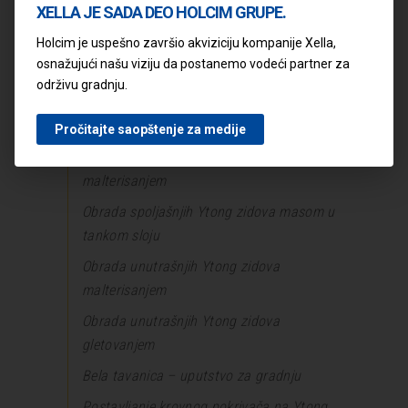
Ostali detalji
XELLA JE SADA DEO HOLCIM GRUPE.
Veza nosećih Ytong zidova
Holcim je uspešno završio akviziciju kompanije Xella,
osnažujući našu viziju da postanemo vodeći partner za
Veza Ytong zida sa konstrukcijom od
održivu gradnju.
betona ili cigle
Malterisanje Ytong zidova
Pročitajte saopštenje za medije
Obrada spoljašnjih Ytong zidova
malterisanjem
Obrada spoljašnjih Ytong zidova masom u
tankom sloju
Obrada unutrašnjih Ytong zidova
malterisanjem
Obrada unutrašnjih Ytong zidova
gletovanjem
Bela tavanica – uputstvo za gradnju
Postavljanje krovnog pokrivača na Ytong