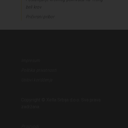
beli krov
Pričvrsni pribor
Impresum
Politika privatnosti
Uslovi korišćenja
Copyright © Xella Srbija d.o.o. Sva prava
zadržana.
Proizvodi