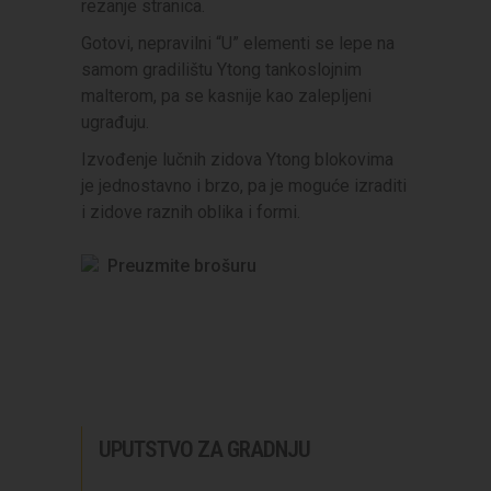
rezanje stranica.
Gotovi, nepravilni “U” elementi se lepe na
samom gradilištu Ytong tankoslojnim
malterom, pa se kasnije kao zalepljeni
ugrađuju.
Izvođenje lučnih zidova Ytong blokovima
je jednostavno i brzo, pa je moguće izraditi
i zidove raznih oblika i formi.
Preuzmite brošuru
UPUTSTVO ZA GRADNJU