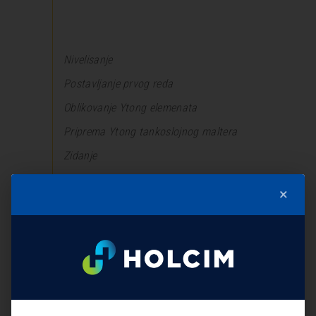
Nivelisanje
Postavljanje prvog reda
Oblikovanje Ytong elemenata
Priprema Ytong tankoslojnog maltera
Zidanje
Armiranje parapetnog zida
×
Nadvratnici i nadprozornici
Elementi nepravilnog oblika
Izrada serklaža
Pregradni zid
Priprema za polaganje instalacija