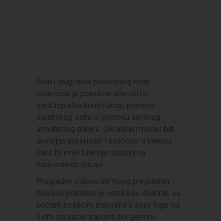
Svaki drugi blok poslednjeg reda
obavezno je potrebno učvrstiti u
međuspratnu konstrukciju pomoću
elastičnog sidra ili pomoću čeličnog
armaturnog ankera. Ovi ankeri moraju biti
dovoljno ankerisani i zaštićeni u betonu
kako bi imali funkciju nošenja na
horizontalne uticaje.
Pregradne zidove od Ytong pregradnih
blokova potrebno je vertikalno dilatirati sa
bočnim nosećim zidovima u širini fuge od
1 cm, pa zazor zapuniti pur penom.