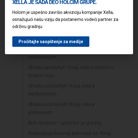
XELLA JE SADA DEO HOLCIM GRUPE.
Veza nosećih Ytong zidova
Holcim je uspešno završio akviziciju kompanije Xella,
osnažujući našu viziju da postanemo vodeći partner za
Veza Ytong zida sa konstrukcijom od
održivu gradnju.
betona ili cigle
Malterisanje Ytong zidova
Pročitajte saopštenje za medije
Obrada spoljašnjih Ytong zidova
malterisanjem
Obrada spoljašnjih Ytong zidova masom u
tankom sloju
Obrada unutrašnjih Ytong zidova
malterisanjem
Obrada unutrašnjih Ytong zidova
gletovanjem
Bela tavanica – uputstvo za gradnju
Postavljanje krovnog pokrivača na Ytong