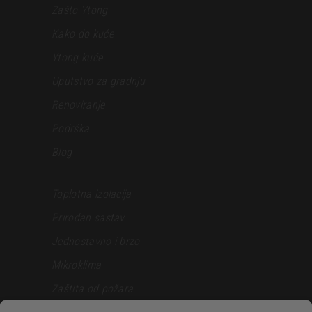
Zašto Ytong
Kako do kuće
Ytong kuće
Uputstvo za gradnju
Renoviranje
Podrška
Blog
Toplotna izolacija
Prirodan sastav
Jednostavno i brzo
Mikroklima
Zaštita od požara