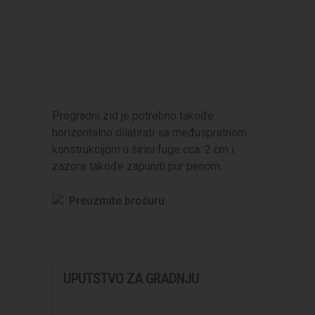
Pregradni zid je potrebno takođe
horizontalno dilatirati sa međuspratnom
konstrukcijom u širini fuge cca. 2 cm i
zazore takođe zapuniti pur penom.
Preuzmite brošuru
UPUTSTVO ZA GRADNJU