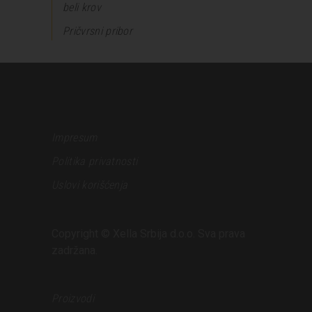
beli krov
Pričvrsni pribor
Impresum
Politika privatnosti
Uslovi korišćenja
Copyright © Xella Srbija d.o.o. Sva prava
zadržana.
Proizvodi