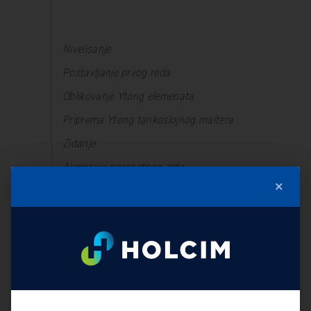
Nivelisanje
Postavljanje prvog reda
Oblikovanje Ytong elemenata
Priprema Ytong tankoslojnog maltera
Zidanje
Armiranje parapetnog zida
×
Nadvratnici i nadprozornici
Elementi nepravilnog oblika
Izrada serklaža
Pregradni zid
Priprema za polaganje instalacija
Ostali detalji