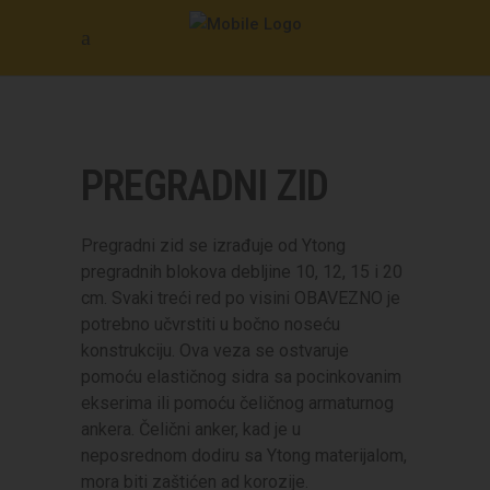
PREGRADNI ZID
Pregradni zid se izrađuje od Ytong
pregradnih blokova debljine 10, 12, 15 i 20
cm. Svaki treći red po visini OBAVEZNO je
potrebno učvrstiti u bočno noseću
konstrukciju. Ova veza se ostvaruje
pomoću elastičnog sidra sa pocinkovanim
ekserima ili pomoću čeličnog armaturnog
ankera. Čelični anker, kad je u
neposrednom dodiru sa Ytong materijalom,
mora biti zaštićen ad korozije.