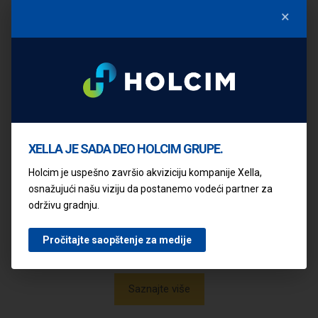
ponudu putem našeg formulara i
×
kontaktiraćemo vas u najkraćem roku!
Saznajte više
XELLA JE SADA DEO HOLCIM GRUPE.
Holcim je uspešno završio akviziciju kompanije Xella,
REFERENCE
osnažujući našu viziju da postanemo vodeći partner za
održivu gradnju.
Predstavljamo neke od projekata
porodičnih kuća izgrađene Ytong
Pročitajte saopštenje za medije
sistemom gradnje.
Saznajte više