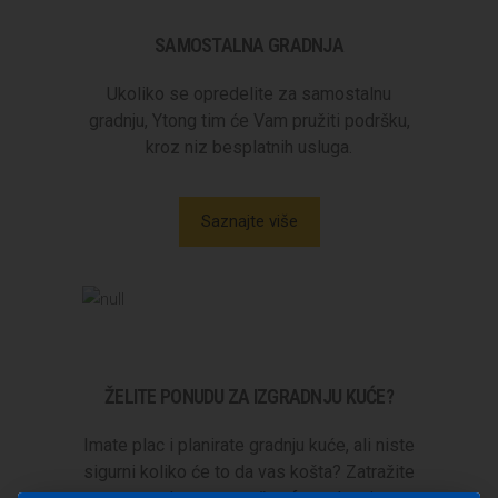
SAMOSTALNA GRADNJA
Ukoliko se opredelite za samostalnu
gradnju, Ytong tim će Vam pružiti podršku,
kroz niz besplatnih usluga.
Saznajte više
ŽELITE PONUDU ZA IZGRADNJU KUĆE?
Imate plac i planirate gradnju kuće, ali niste
sigurni koliko će to da vas košta? Zatražite