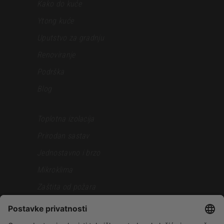
Kako do kuće
Ytong kuće
Uputstvo za gradnju
Renoviranje
Podrška
Blog
Toplotna izolacija
Prirodan sastav
Jednostavno i brzo
Mikroklima
Zaštita od požara
Otpornost pri zemljotresu