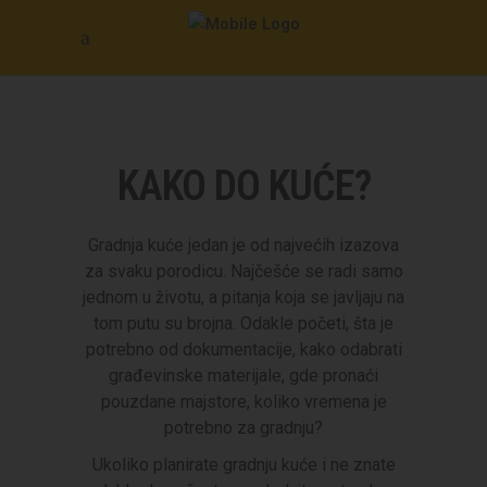
KAKO DO KUĆE?
Gradnja kuće jedan je od najvećih izazova
za svaku porodicu. Najčešće se radi samo
jednom u životu, a pitanja koja se javljaju na
tom putu su brojna. Odakle početi, šta je
potrebno od dokumentacije, kako odabrati
građevinske materijale, gde pronaći
pouzdane majstore, koliko vremena je
potrebno za gradnju?
Ukoliko planirate gradnju kuće i ne znate