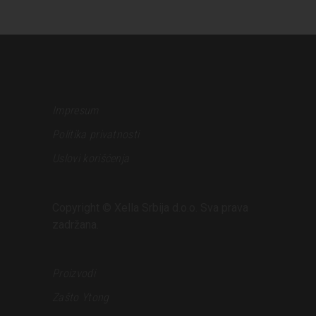
Impresum
Politika privatnosti
Uslovi korišćenja
Copyright © Xella Srbija d.o.o. Sva prava
zadržana.
Proizvodi
Zašto Ytong