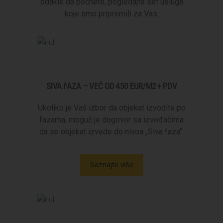
odakle da počnete, pogledajte set usluga
koje smo pripremili za Vas.
SIVA FAZA – VEĆ OD 450 EUR/M2 + PDV
Ukoliko je Vaš izbor da objekat izvodite po
fazama, moguć je dogovor sa izvođačima
da se objekat izvede do nivoa „Siva faza“.
Saznajte više