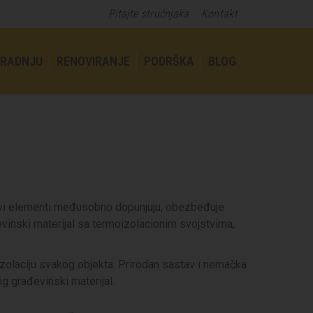
Pitajte stručnjaka
Kontakt
GRADNJU
RENOVIRANJE
PODRŠKA
BLOG
 svi elementi međusobno dopunjuju, obezbeđuje
vinski materijal sa termoizolacionim svojstvima,
 izolaciju svakog objekta. Prirodan sastav i nemačka
ng građevinski materijal.