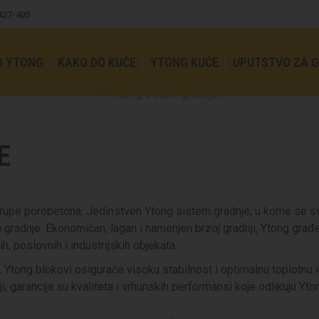
4427-405
O YTONG
KAKO DO KUĆE
YTONG KUĆE
UPUTSTVO ZA 
E
z grupe porobetona. Jedinstven Ytong sistem gradnje, u kome se
gradnje. Ekonomičan, lagan i namenjen brzoj gradnji, Ytong građe
, poslovnih i industrijskih objekata.
k, Ytong blokovi osiguraće visoku stabilnost i optimalnu toplotnu
i, garancija su kvaliteta i vrhunskih performansi koje odlikuju Yto