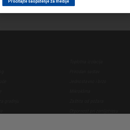
Pročitajte saopštenje za medije
 ALATI
Toplotna izolacija
ng
Prirodan sastav
uće
Jednostavno i brzo
e
Mikroklima
za gradnju
Zaštita od požara
je
Otpornost pri zemljotresu