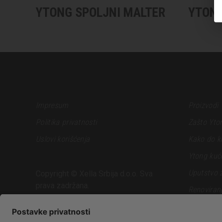
YTONG SPOLJNI MALTER
YTONG
Impresum
Proizvodi
Politika privatnosti
Zašto Yto
Uslovi korišćenja
Kako do k
Ytong kuć
Uputstvo 
Copyright © Xella Srbija d.o.o. Sva
prava zadržana.
Renoviran
Podrška