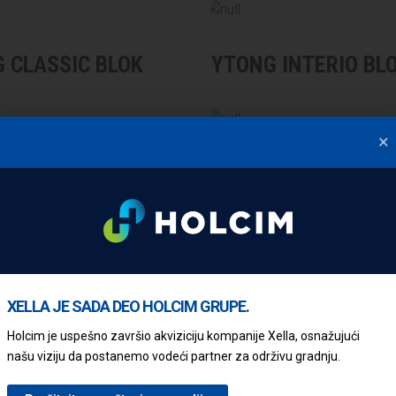
 CLASSIC BLOK
YTONG INTERIO BL
×
 UGAONI BLOKOVI
YTONG ‘U’ ELEMENT
XELLA JE SADA DEO HOLCIM GRUPE.
 BELA TAVANICA
YTONG FIX MALTER
Holcim je uspešno završio akviziciju kompanije Xella, osnažujući
našu viziju da postanemo vodeći partner za održivu gradnju.