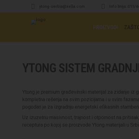
ytong-serbia@xella.com
Info linija: 011/
PROIZVODI
ZAŠT
YTONG SISTEM GRADNJ
Ytong je premium građevinski materijal za zidanje i
kompletna rešenja na svim pozicijama i u svim fazama 
pogodan je za izgradnju energetski efikasnih stambenih
Uz izuzetnu masivnost, trajnost i otpornost na pritisa
receptura po kojoj se proizvode Ytong materijali u Srbij