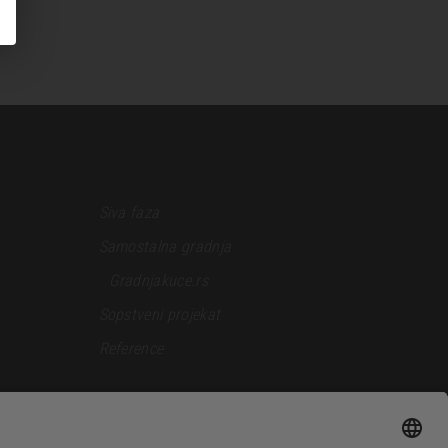
Siva faza
Samostalna gradnja
Gradnjakuce.rs
Sopstveni projekat
Reference