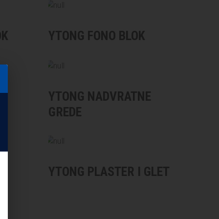
OK
YTONG FONO BLOK
I
YTONG NADVRATNE
GREDE
YTONG PLASTER I GLET