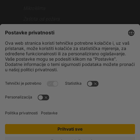
Mikroklima
Zaštita od požara
Otpornost pri zemljotresu
Siva faza
Samostalna gradnja
Gradnjakuce.rs
Sopstveni projekat
Reference