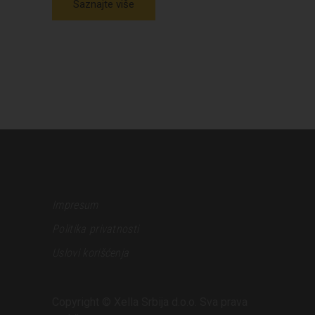
Saznajte više
Impresum
Politika privatnosti
Uslovi korišćenja
Copyright © Xella Srbija d.o.o. Sva prava