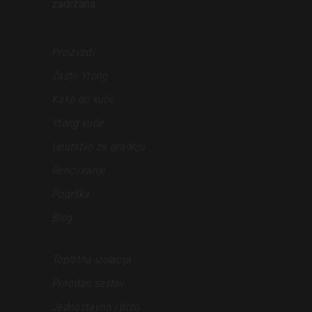
zadržana.
Proizvodi
Zašto Ytong
Kako do kuće
Ytong kuće
Uputstvo za gradnju
Renoviranje
Podrška
Blog
Toplotna izolacija
Prirodan sastav
Jednostavno i brzo