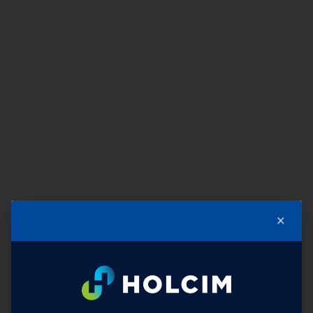
Upotrebom Ytong kalkulatora izračunajte
okvirne količine i cene Ytong materijala
za vaš budući dom.
Saznajte više
×
IZABERITE VAŠU KUĆU
IZ SNOVA
Ukoliko se još niste odlučili kako da