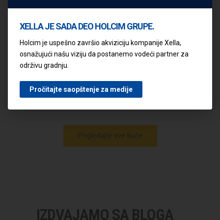
sagradite vašu porodičnu kuću iz snova, a
da uz minimalna ulaganja pronađete sve na
XELLA JE SADA DEO HOLCIM GRUPE.
jednom mestu, imamo jedinstveno rešenje
Holcim je uspešno završio akviziciju kompanije Xella,
za vas –
pripremili smo 11 idejnih
osnažujući našu viziju da postanemo vodeći partner za
rešenja
, kao inspiraciju i polaznu osnovu
održivu gradnju.
za izbor Vašeg novog doma!
Pročitajte saopštenje za medije
Pogledajte sve kuće
IZDVAJAMO SA BLOGA