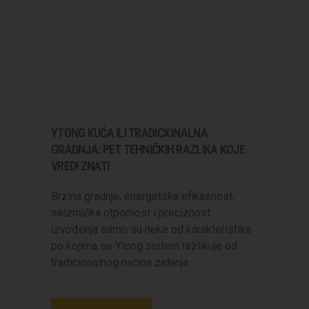
YTONG KUĆA ILI TRADICIONALNA
GRADNJA: PET TEHNIČKIH RAZLIKA KOJE
VREDI ZNATI
Brzina gradnje, energetska efikasnost,
seizmička otpornost i preciznost
izvođenja samo su neke od karakteristika
po kojima se Ytong sistem razlikuje od
tradicionalnog načina zidanja.