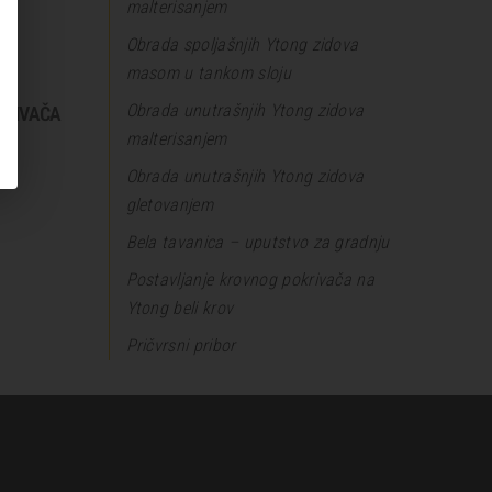
malterisanjem
Obrada spoljašnjih Ytong zidova
masom u tankom sloju
Obrada unutrašnjih Ytong zidova
KRIVAČA
malterisanjem
Obrada unutrašnjih Ytong zidova
gletovanjem
Bela tavanica – uputstvo za gradnju
Postavljanje krovnog pokrivača na
Ytong beli krov
Pričvrsni pribor