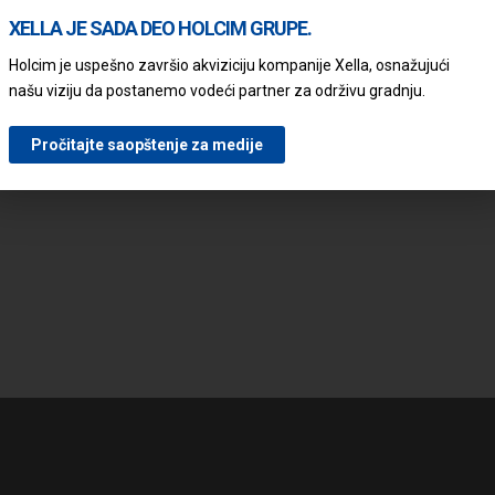
 TANKOM SLOJU
MALTERISANJEM
XELLA JE SADA DEO HOLCIM GRUPE.
Holcim je uspešno završio akviziciju kompanije Xella, osnažujući
našu viziju da postanemo vodeći partner za održivu gradnju.
ANICA – UPUTSTVO ZA
POSTAVLJANJE KROVNOG PO
NA YTONG BELI KROV
Pročitajte saopštenje za medije