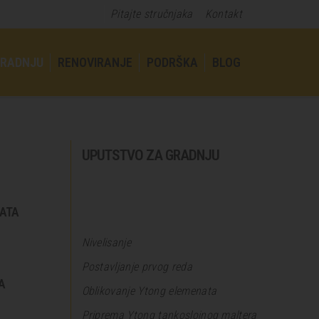
Pitajte stručnjaka
Kontakt
GRADNJU
RENOVIRANJE
PODRŠKA
BLOG
UPUTSTVO ZA GRADNJU
NATA
Nivelisanje
Postavljanje prvog reda
A
Oblikovanje Ytong elemenata
Priprema Ytong tankoslojnog maltera