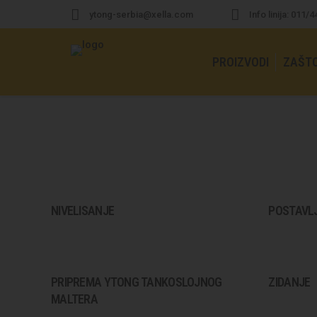
ytong-serbia@xella.com
Info linija: 011/
PROIZVODI
ZAŠT
NIVELISANJE
POSTAVL
PRIPREMA YTONG TANKOSLOJNOG
ZIDANJE
MALTERA