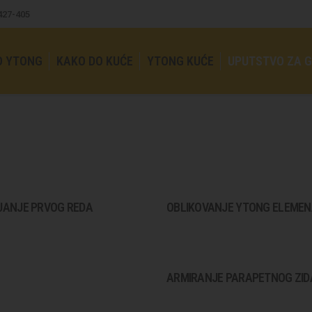
4427-405
O YTONG
KAKO DO KUĆE
YTONG KUĆE
UPUTSTVO ZA 
JANJE PRVOG REDA
OBLIKOVANJE YTONG ELEME
ARMIRANJE PARAPETNOG ZID