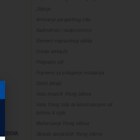
Zidanje
Armiranje parapetnog zida
Nadvratnici i nadprozornici
Elementi nepravilnog oblika
Izrada serklaža
Pregradni zid
Priprema za polaganje instalacija
Ostali detalji
A
Veza nosećih Ytong zidova
Veza Ytong zida sa konstrukcijom od
betona ili cigle
Malterisanje Ytong zidova
 ZIDOVA
Obrada spoljašnjih Ytong zidova