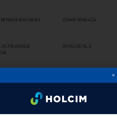
 NEPRAVILNOG OBLIKA
IZRADA SERKLAŽA
A ZA POLAGANJE
OSTALI DETALJI
IJA
×
NG ZIDA SA KONSTRUKCIJOM
MALTERISANJE YTONG ZIDOV
 ILI CIGLE
SPOLJAŠNJIH YTONG ZIDOVA
OBRADA UNUTRAŠNJIH YTONG