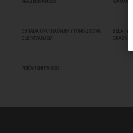
MALTERISANJEM
MASOM U
OBRADA UNUTRAŠNJIH YTONG ZIDOVA
BELA TAV
GLETOVANJEM
GRADNJU
PRIČVRSNI PRIBOR