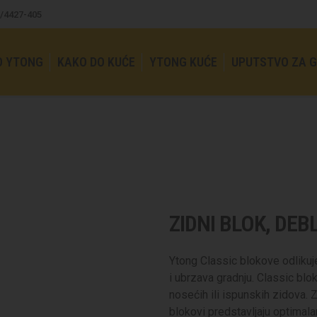
11/4427-405
O YTONG
KAKO DO KUĆE
YTONG KUĆE
UPUTSTVO ZA 
ZIDNI BLOK, DEBL
Ytong Classic blokove odlikuje
i ubrzava gradnju. Classic blo
nosećih ili ispunskih zidova.
blokovi predstavljaju optimala