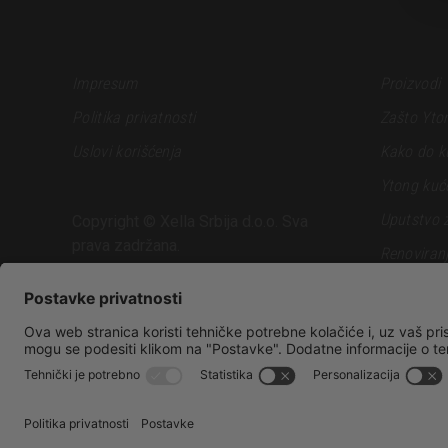
Impresum
Proizvodi
Politika privatnosti
Zašto Yto
Uslovi korišćenja
Kako do k
Ytong kuć
Uputstvo 
Copyright © Xella Srbija d.o.o. Sva
prava zadržana.
Renoviran
Podrška
Blog