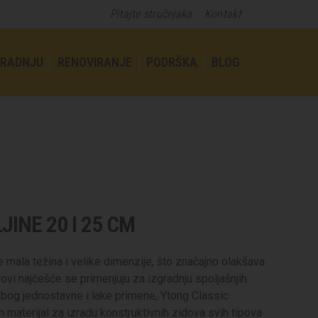
Pitajte stručnjaka
Kontakt
GRADNJU
RENOVIRANJE
PODRŠKA
BLOG
JINE 20 I 25 CM
 mala težina i velike dimenzije, što značajno olakšava
kovi najčešće se primenjuju za izgradnju spoljašnjih
 Zbog jednostavne i lake primene, Ytong Classic
n materijal za izradu konstruktivnih zidova svih tipova