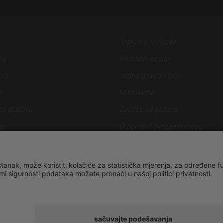
Toplotna izolacija
ng
Prirodan sastav
uće
Jednostavno i brzo
e
Mikroklima
za gradnju
Zaštita od požara
je
Otpornost pri zemljotresu