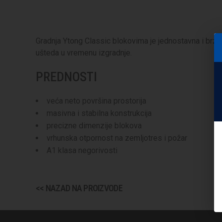
Gradnja Ytong Classic blokovima je jednostavna i brza
ušteda u vremenu izgradnje.
PREDNOSTI
veća neto površina prostorija
masivna i stabilna konstrukcija
precizne dimenzije blokova
vrhunska otpornost na zemljotres i požar
A1 klasa negorivosti
<< NAZAD NA PROIZVODE