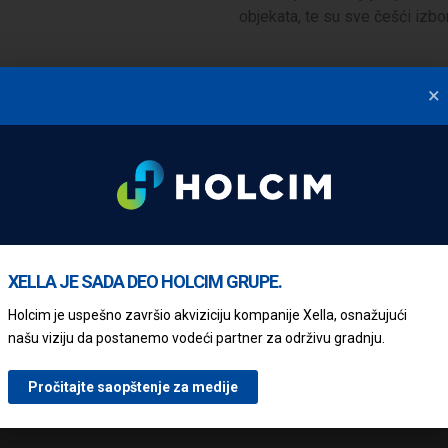
objekata, te su sve češći izbor
, čime se postiže značajna
×
XELLA JE SADA DEO HOLCIM GRUPE.
Holcim je uspešno završio akviziciju kompanije Xella, osnažujući
našu viziju da postanemo vodeći partner za održivu gradnju.
Pročitajte saopštenje za medije