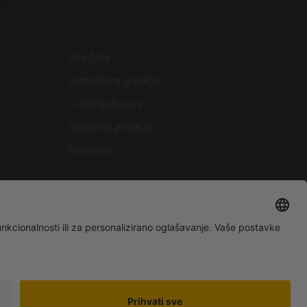
Siva faza
Samostalna gradnja
Gradnjakuce.rs
Sopstveni projekat
Reference