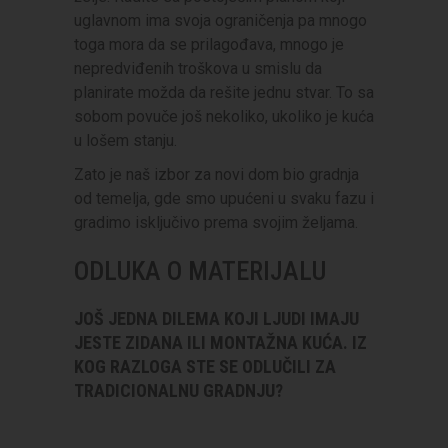
uglavnom ima svoja ograničenja pa mnogo
toga mora da se prilagođava, mnogo je
nepredviđenih troškova u smislu da
planirate možda da rešite jednu stvar. To sa
sobom povuče još nekoliko, ukoliko je kuća
u lošem stanju.
Zato je naš izbor za novi dom bio gradnja
od temelja, gde smo upućeni u svaku fazu i
gradimo isključivo prema svojim željama.
ODLUKA O MATERIJALU
JOŠ JEDNA DILEMA KOJI LJUDI IMAJU
JESTE ZIDANA ILI MONTAŽNA KUĆA. IZ
KOG RAZLOGA STE SE ODLUČILI ZA
TRADICIONALNU GRADNJU?