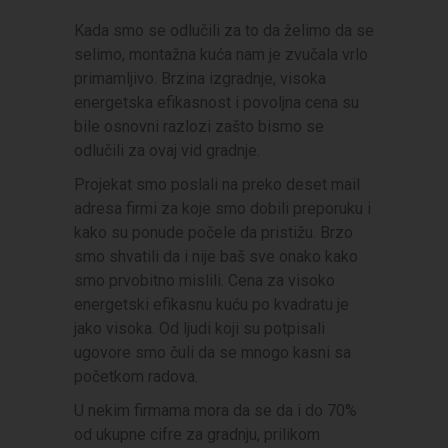
Kada smo se odlučili za to da želimo da se
selimo, montažna kuća nam je zvučala vrlo
primamljivo. Brzina izgradnje, visoka
energetska efikasnost i povoljna cena su
bile osnovni razlozi zašto bismo se
odlučili za ovaj vid gradnje.
Projekat smo poslali na preko deset mail
adresa firmi za koje smo dobili preporuku i
kako su ponude počele da pristižu. Brzo
smo shvatili da i nije baš sve onako kako
smo prvobitno mislili. Cena za visoko
energetski efikasnu kuću po kvadratu je
jako visoka. Od ljudi koji su potpisali
ugovore smo čuli da se mnogo kasni sa
početkom radova.
U nekim firmama mora da se da i do 70%
od ukupne cifre za gradnju, prilikom