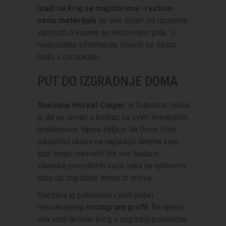
izaći na kraj sa majstorima
i
rastom
cena materijala
su sve stvari od izuzetne
važnosti o kojima se nedovoljno piše. U
nedostatku informacija, klijenti se često
nađu u ćorsokaku.
PUT DO IZGRADNJE DOMA
Snežana Horvat
Cinger
iz Subotice rešila
je da se uhvati u koštac sa ovim sveopštim
problemom. Njena želja je da (kroz lično
iskustvo) ukaže na najčešće dileme koje
ljudi imaju i rasvetli šta sve buduće
vlasnike porodičnih kuća čeka na njihovom
putu do izgradnje doma iz snova.
Snežana je pokrenula i vodi jedan
nesvakidašnji
instagram profil
. Na njemu
ona vodi aktivan blog o izgradnji porodične