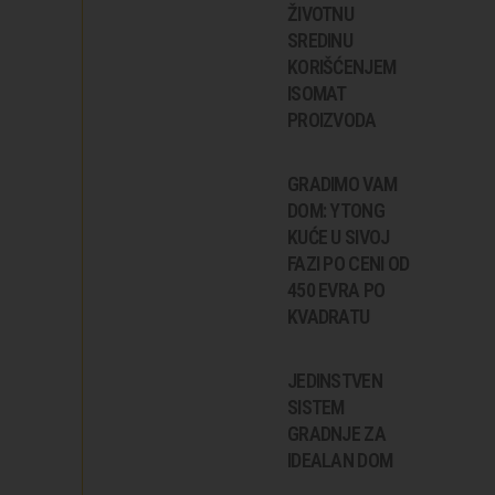
ŽIVOTNU
SREDINU
KORIŠĆENJEM
ISOMAT
PROIZVODA
GRADIMO VAM
DOM: YTONG
KUĆE U SIVOJ
FAZI PO CENI OD
450 EVRA PO
KVADRATU
JEDINSTVEN
SISTEM
GRADNJE ZA
IDEALAN DOM