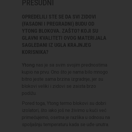
PRESUDNI
OPREDELILI STE SE DA SVI ZIDOVI
(FASADNI I PREGRADNI) BUDU OD
YTONG BLOKOVA. ZAŠTO? KOJI SU
GLAVNI KVALITETI OVOG MATERIJALA
SAGLEDANI IZ UGLA KRAJNJEG
KORISNIKA?
Ytong
nas je sa svim svojim prednostima
kupio na prvu. Ono što je nama bilo mnogo
bitno jeste sama brzina izgradnje, jer su
blokovi veliki i zidovi se zaista brzo
podižu.
Pored toga, Ytong termo blokovi su dobri
izolatori, što iako još ne živimo u kući već
primećujemo, osetna je razlika u odnosu na
spoljašnju temperaturu kada se uđe unutra.