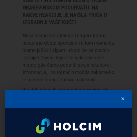
VODITE I INSTAGRAM BLOG O VAŠEM
GRAĐEVINSKOM PODUHVATU. NA
KAKVE REAKCIJE JE NAIŠLA PRIČA O
IZGRADNJI VAŠE KUĆE?
Naša instagram stranica
Cingershome
,
nastala je dosta spontano i u tom momentu
nismo još bili sigurni u kom će se pravcu
razvijati. Naša ideja je bila da ona bude
mesto gde ćemo podeliti svoje iskustvo i
informacije, i na taj način možda nekome ko
je u istom “sosu” pomoći i olakšati.
Ako bih izdvojili u procentima, recimo da
je
5 posto ljudi bilo jako kritički
×
nastrojeno
, u smislu da su bili protiv
toliko otkrivanja, i smatraju da “zezamo
krizu” i da samo trljamo na nos drugima
svoju novu kuću. U tom momentu, iskreno,
sam pomišljala na to i da odustanem od