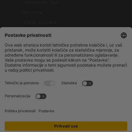
Jednostavno i brzo
Mikroklima
Zaštita od požara
Otpornost pri zemljotresu
Siva faza
Samostalna gradnja
Gradnjakuce.rs
Sopstveni projekat
Reference