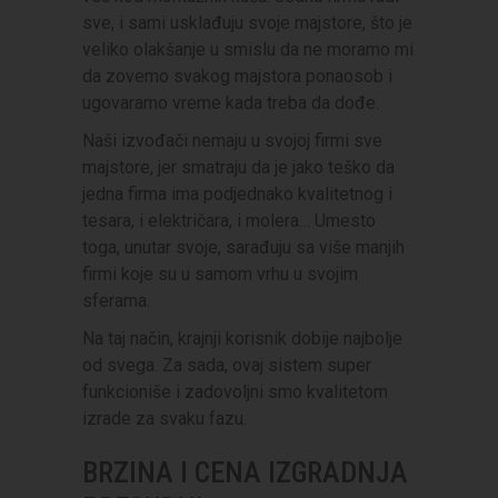
sve, i sami usklađuju svoje majstore, što je
veliko olakšanje u smislu da ne moramo mi
da zovemo svakog majstora ponaosob i
ugovaramo vreme kada treba da dođe.
Naši izvođači nemaju u svojoj firmi sve
majstore, jer smatraju da je jako teško da
jedna firma ima podjednako kvalitetnog i
tesara, i električara, i molera… Umesto
toga, unutar svoje, sarađuju sa više manjih
firmi koje su u samom vrhu u svojim
sferama.
Na taj način, krajnji korisnik dobije najbolje
od svega. Za sada, ovaj sistem super
funkcioniše i zadovoljni smo kvalitetom
izrade za svaku fazu.
BRZINA I CENA IZGRADNJA