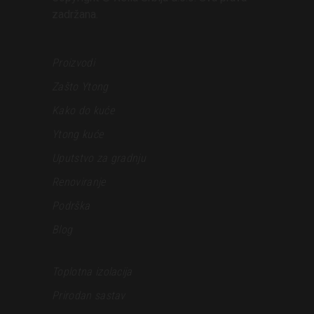
zadržana.
Proizvodi
Zašto Ytong
Kako do kuće
Ytong kuće
Uputstvo za gradnju
Renoviranje
Podrška
Blog
Toplotna izolacija
Prirodan sastav