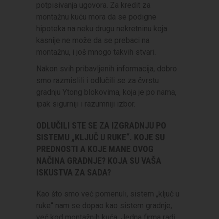
potpisivanja ugovora. Za kredit za
montažnu kuću mora da se podigne
hipoteka na neku drugu nekretninu koja
kasnije ne može da se prebaci na
montažnu, i još mnogo takvih stvari.
Nakon svih pribavljenih informacija, dobro
smo razmislili i odlučili se za čvrstu
gradnju Ytong blokovima, koja je po nama,
ipak sigurniji i razumniji izbor.
ODLUČILI STE SE ZA IZGRADNJU PO
SISTEMU „KLJUČ U RUKE“. KOJE SU
PREDNOSTI A KOJE MANE OVOG
NAČINA GRADNJE? KOJA SU VAŠA
ISKUSTVA ZA SADA?
Kao što smo već pomenuli, sistem „ključ u
ruke“ nam se dopao kao sistem gradnje,
već kod montažnih kuća. Jedna firma radi