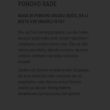
PONOVO RADE
KADA BI PONOVO GRADILI KUĆU, DA LI
BISTE SVE URADILI ISTO?
Što se tiče samog projekta, i posle toliko
meseci zadovoljni smo svojim izborima i
odlukama i uradili bismo isto. Što se tiče
izbora izvođača, takođe mislimo da smo
odlično odabrali i da ništa ne bismo
menjali.
Jedino što bismo možda uradili drugačije,
da smo imali još malo vremena da se
raspitamo, više delova na kući bismo
uradili sa takođe
Ytong belom
tavanicom
(gornja ploča, fert grede).