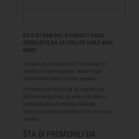
A post shared by Porodica Horvat Cinger (@cingershome)
KOJI SU VAM DALJI KORACI? KADA
OČEKUJETE DA SE USELITE U VAŠ NOVI
DOM?
Trenutno je u izradi krov. Postavljaju se
elektro i vodoinstalacije. Nakon toga
sledi malterisanje i podno grejanje.
Prvobitni plan je bio da se uselimo do
Božića ove godine, ali smo ovih dana u
razmišljanjima da možda useljenje
ostavimo za proleće, kako bi se sve lepo
osušilo.
ŠTA BI PROMENILI DA