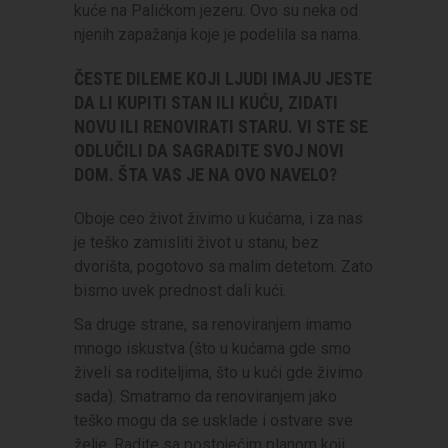
kuće na Palićkom jezeru. Ovo su neka od
njenih zapažanja koje je podelila sa nama.
ČESTE DILEME KOJI LJUDI IMAJU JESTE
DA LI KUPITI STAN ILI KUĆU, ZIDATI
NOVU ILI RENOVIRATI STARU. VI STE SE
ODLUČILI DA SAGRADITE SVOJ NOVI
DOM. ŠTA VAS JE NA OVO NAVELO?
Oboje ceo život živimo u kućama, i za nas
je teško zamisliti život u stanu, bez
dvorišta, pogotovo sa malim detetom. Zato
bismo uvek prednost dali kući.
Sa druge strane, sa renoviranjem imamo
mnogo iskustva (što u kućama gde smo
živeli sa roditeljima, što u kući gde živimo
sada). Smatramo da renoviranjem jako
teško mogu da se usklade i ostvare sve
želje. Radite sa postojećim planom koji