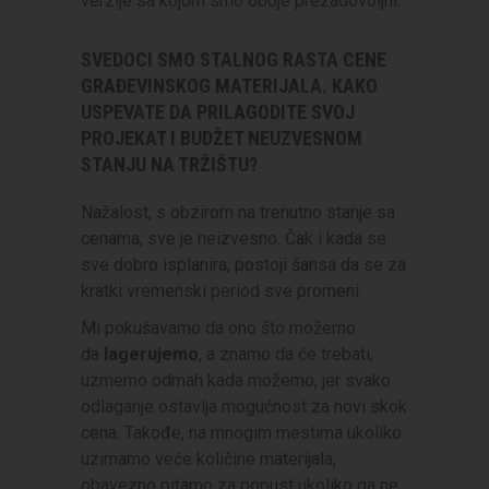
verzije sa kojom smo oboje prezadovoljni.
SVEDOCI SMO STALNOG RASTA CENE
GRAĐEVINSKOG MATERIJALA. KAKO
USPEVATE DA PRILAGODITE SVOJ
PROJEKAT I BUDŽET NEUZVESNOM
STANJU NA TRŽIŠTU?
Nažalost, s obzirom na trenutno stanje sa
cenama, sve je neizvesno. Čak i kada se
sve dobro isplanira, postoji šansa da se za
kratki vremenski period sve promeni.
Mi pokušavamo da ono što možemo
da
lagerujemo
, a znamo da će trebati,
uzmemo odmah kada možemo, jer svako
odlaganje ostavlja mogućnost za novi skok
cena. Takođe, na mnogim mestima ukoliko
uzimamo veće količine materijala,
obavezno pitamo za popust ukoliko ga ne