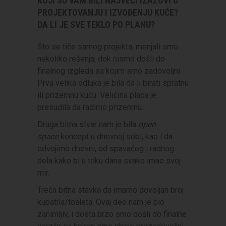
KOJI SU VAM BILI NAJVEĆI IZAZOVI U
PROJEKTOVANJU I IZVOĐENJU KUĆE?
DA LI JE SVE TEKLO PO PLANU?
Što se tiče samog projekta, menjali smo
nekoliko rešenja, dok nismo došli do
finalnog izgleda sa kojim smo zadovoljni.
Prva velika odluka je bila da li birati spratnu
ili prizemnu kuću. Veličina placa je
presudila da radimo prizemnu.
Druga bitna stvar nam je bila
open
space
koncept u dnevnoj sobi, kao i da
odvojimo dnevni, od spavaćeg i radnog
dela kako bi u toku dana svako imao svoj
mir.
Treća bitna stavka da imamo dovoljan broj
kupatila/toaleta. Ovaj deo nam je bio
zanimljiv, i dosta brzo smo došli do finalne