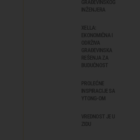
GRAĐEVINSKOG
INŽENJERA
XELLA:
EKONOMIČNA I
ODRŽIVA
GRAĐEVINSKA
REŠENJA ZA
BUDUĆNOST
PROLEĆNE
INSPIRACIJE SA
YTONG-OM
VREDNOST JE U
ZIDU