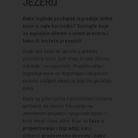
JEZERU
Kako izgleda postupak izgradnje jedne
kuće iz ugla korisnika? Saznajte koje
su najčešće dileme u ovom procesu i
kako ih možete prevazići.
Svaki put kada se upuste u gradnju
porodične kuće, ljudi imaju brojne dileme,
zablude i nesigurnosti. Projektovanje i
izgradnja kuće su dugotrajan i skupocen
proces, a klijent nikad ne zna šta ga tačno
čeka.
Kada se piše i priča o porodičnim kućama,
arhitekte se obično fokusiraju na
završenom projektu i njegovom opisu –
kroz tekst i lepe slike. Koje su
faze u
projektovanju i izgradnji
, kako
pribaviti
građevinsku dozvolu
i
kako