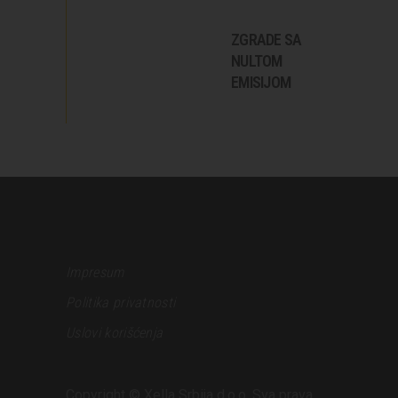
ZGRADE SA
NULTOM
EMISIJOM
Impresum
Politika privatnosti
Uslovi korišćenja
Copyright © Xella Srbija d.o.o. Sva prava