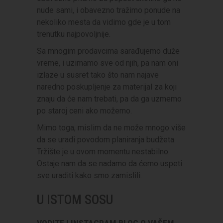
nude sami, i obavezno tražimo ponude na
nekoliko mesta da vidimo gde je u tom
trenutku najpovoljnije.
Sa mnogim prodavcima sarađujemo duže
vreme, i uzimamo sve od njih, pa nam oni
izlaze u susret tako što nam najave
naredno poskupljenje za materijal za koji
znaju da će nam trebati, pa da ga uzmemo
po staroj ceni ako možemo.
Mimo toga, mislim da ne može mnogo više
da se uradi povodom planiranja budžeta.
Tržište je u ovom momentu nestabilno.
Ostaje nam da se nadamo da ćemo uspeti
sve uraditi kako smo zamislili.
U ISTOM SOSU