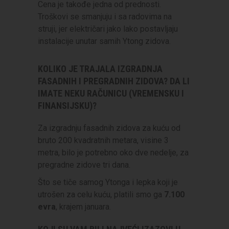
Cena je takođe jedna od prednosti.
Troškovi se smanjuju i sa radovima na
struji, jer električari jako lako postavljaju
instalacije unutar samih Ytong zidova.
KOLIKO JE TRAJALA IZGRADNJA
FASADNIH I PREGRADNIH ZIDOVA? DA LI
IMATE NEKU RAČUNICU (VREMENSKU I
FINANSIJSKU)?
Za izgradnju fasadnih zidova za kuću od
bruto 200 kvadratnih metara, visine 3
metra, bilo je potrebno oko dve nedelje, za
pregradne zidove tri dana.
Što se tiče samog Ytonga i lepka koji je
utrošen za celu kuću, platili smo ga
7.100
evra
, krajem januara.