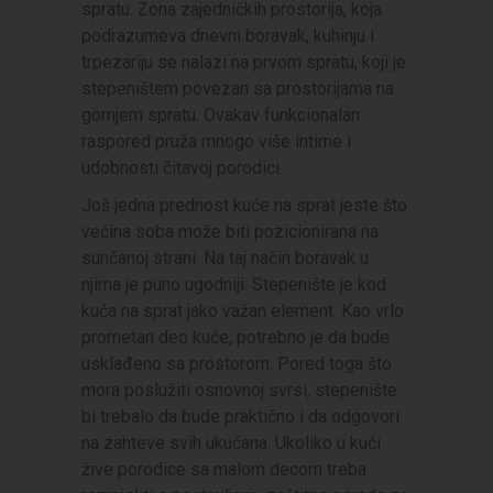
spratu. Zona zajedničkih prostorija, koja
podrazumeva dnevni boravak, kuhinju i
trpezariju se nalazi na prvom spratu, koji je
stepeništem povezan sa prostorijama na
gornjem spratu. Ovakav funkcionalan
raspored pruža mnogo više intime i
udobnosti čitavoj porodici.
Još jedna prednost kuće na sprat jeste što
većina soba može biti pozicionirana na
sunčanoj strani. Na taj način boravak u
njima je puno ugodniji. Stepenište je kod
kuća na sprat jako važan element. Kao vrlo
prometan deo kuće, potrebno je da bude
usklađeno sa prostorom. Pored toga što
mora poslužiti osnovnoj svrsi, stepenište
bi trebalo da bude praktično i da odgovori
na zahteve svih ukućana. Ukoliko u kući
žive porodice sa malom decom treba