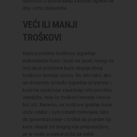
razmisliti o postavljanju zaštitne ograde na
dnu i vrhu stepeništa.
VEĆI ILI MANJI
TROŠKOVI
Kada poredimo troškove izgradnje
jednoetažne kuće i kuće na sprat, mnogi će
reći da je prizemna kuća skuplja zbog
troškova temelja i krova. No isto tako, ako
se dvoumite između izgradnje prizemne i
kuće na sprat koje zauzimaju istu površinu
zemljišta, tada će troškovi temelja i krova
biti isti. Naravno, na troškove gradnje kuće
utiče odabir i svih ostalih materijala, tako
da generalizovanje i tvrdnja da je jedan tip
kuće skuplji od drugog nije preporučljivo,
jer je svaki projekat priča za sebe.