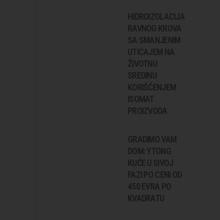
HIDROIZOLACIJA
RAVNOG KROVA
SA SMANJENIM
UTICAJEM NA
ŽIVOTNU
SREDINU
KORIŠĆENJEM
ISOMAT
PROIZVODA
GRADIMO VAM
DOM: YTONG
KUĆE U SIVOJ
FAZI PO CENI OD
450 EVRA PO
KVADRATU