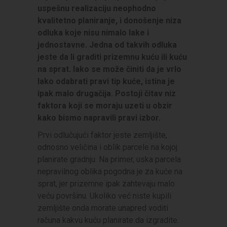
uspešnu realizaciju neophodno
kvalitetno planiranje, i donošenje niza
odluka koje nisu nimalo lake i
jednostavne. Jedna od takvih odluka
jeste da li graditi prizemnu kuću ili kuću
na sprat. Iako se može činiti da je vrlo
lako odabrati pravi tip kuće, istina je
ipak malo drugačija. Postoji čitav niz
faktora koji se moraju uzeti u obzir
kako bismo napravili pravi izbor.
Prvi odlučujući faktor jeste zemljište,
odnosno veličina i oblik parcele na kojoj
planirate gradnju. Na primer, uska parcela
nepravilnog oblika pogodna je za kuće na
sprat, jer prizemne ipak zahtevaju malo
veću površinu. Ukoliko već niste kupili
zemljište onda morate unapred voditi
računa kakvu kuću planirate da izgradite.