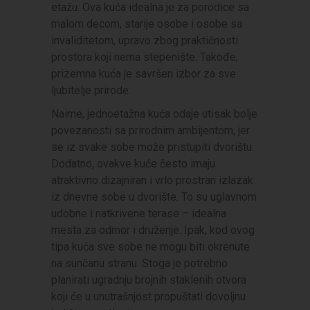
etažu. Ova kuća idealna je za porodice sa
malom decom, starije osobe i osobe sa
invaliditetom, upravo zbog praktičnosti
prostora koji nema stepenište. Takođe,
prizemna kuća je savršen izbor za sve
ljubitelje prirode.
Naime, jednoetažna kuća odaje utisak bolje
povezanosti sa prirodnim ambijentom, jer
se iz svake sobe može pristupiti dvorištu.
Dodatno, ovakve kuće često imaju
atraktivno dizajniran i vrlo prostran izlazak
iz dnevne sobe u dvorište. To su uglavnom
udobne i natkrivene terase – idealna
mesta za odmor i druženje. Ipak, kod ovog
tipa kuća sve sobe ne mogu biti okrenute
na sunčanu stranu. Stoga je potrebno
planirati ugradnju brojnih staklenih otvora
koji će u unutrašnjost propuštati dovoljnu