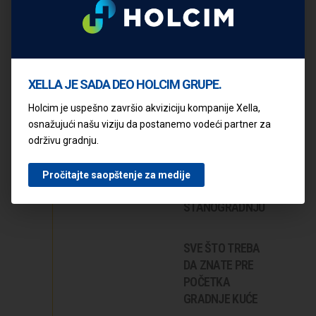
GRADNJA: PET
TEHNIČKIH
RAZLIKA KOJE
VREDI ZNATI
XELLA JE SADA DEO HOLCIM GRUPE.
YTONG BLOK:
Holcim je uspešno završio akviziciju kompanije Xella,
POUZDANO
osnažujući našu viziju da postanemo vodeći partner za
REŠENJE ZA
održivu gradnju.
SAVREMENU I
ENERGETSKI
Pročitajte saopštenje za medije
EFIKASNU
STANOGRADNJU
SVE ŠTO TREBA
DA ZNATE PRE
POČETKA
GRADNJE KUĆE