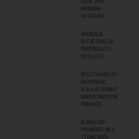
OŽIVLJAVA
MODERNI
ENTERIJER
UREĐENJE
DEČJE SOBE ZA
PREDŠKOLCE I
ŠKOLARCE
SPOJ TRADICIJE I
MODERNOG
STILA UZ ISOMAT
MIKROCEMENTNE
PREMAZE
KLIMATSKE
PROMENE? NE U
YTONG KUĆI!