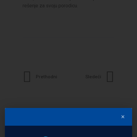
rešenje za svoju porodicu.
Prethodni
Sledeći
POGLEDAJTE OSTALE ČLANKE
×
YTONG KUĆA ILI
TRADICIONALNA