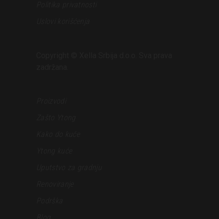
Politika privatnosti
Uslovi korišćenja
Copyright © Xella Srbija d.o.o. Sva prava
zadržana.
Proizvodi
Zašto Ytong
Kako do kuće
Ytong kuće
Uputstvo za gradnju
Renoviranje
Podrška
Blog