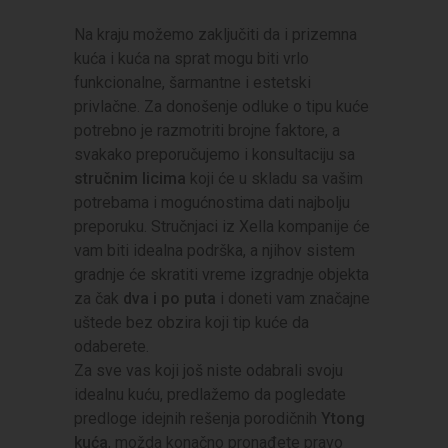
Na kraju možemo zaključiti da i prizemna
kuća i kuća na sprat mogu biti vrlo
funkcionalne, šarmantne i estetski
privlačne. Za donošenje odluke o tipu kuće
potrebno je razmotriti brojne faktore, a
svakako preporučujemo i konsultaciju sa
stručnim licima
koji će u skladu sa vašim
potrebama i mogućnostima dati najbolju
preporuku. Stručnjaci iz Xella kompanije će
vam biti idealna podrška, a njihov sistem
gradnje će skratiti vreme izgradnje objekta
za čak
dva i po puta
i doneti vam značajne
uštede bez obzira koji tip kuće da
odaberete.
Za sve vas koji još niste odabrali svoju
idealnu kuću, predlažemo da pogledate
predloge idejnih rešenja porodičnih
Ytong
kuća
, možda konačno pronađete pravo