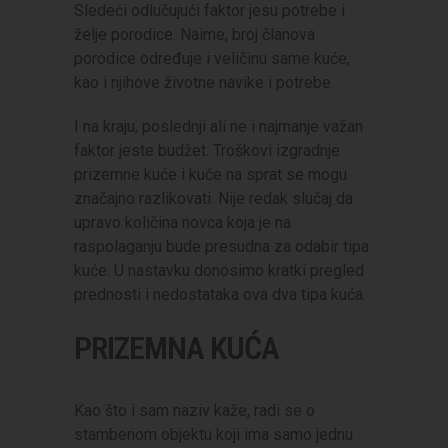
Sledeći odlučujući faktor jesu potrebe i
želje porodice. Naime, broj članova
porodice određuje i veličinu same kuće,
kao i njihove životne navike i potrebe.
I na kraju, poslednji ali ne i najmanje važan
faktor jeste budžet. Troškovi izgradnje
prizemne kuće i kuće na sprat se mogu
značajno razlikovati. Nije redak slučaj da
upravo količina novca koja je na
raspolaganju bude presudna za odabir tipa
kuće. U nastavku donosimo kratki pregled
prednosti i nedostataka ova dva tipa kuća.
PRIZEMNA KUĆA
Kao što i sam naziv kaže, radi se o
stambenom objektu koji ima samo jednu