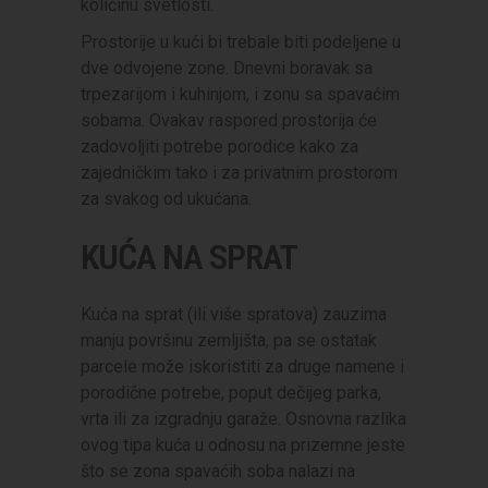
količinu svetlosti.
Prostorije u kući bi trebale biti podeljene u
dve odvojene zone. Dnevni boravak sa
trpezarijom i kuhinjom, i zonu sa spavaćim
sobama. Ovakav raspored prostorija će
zadovoljiti potrebe porodice kako za
zajedničkim tako i za privatnim prostorom
za svakog od ukućana.
KUĆA NA SPRAT
Kuća na sprat (ili više spratova) zauzima
manju površinu zemljišta, pa se ostatak
parcele može iskoristiti za druge namene i
porodične potrebe, poput dečijeg parka,
vrta ili za izgradnju garaže. Osnovna razlika
ovog tipa kuća u odnosu na prizemne jeste
što se zona spavaćih soba nalazi na