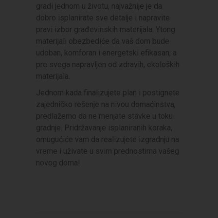
gradi jednom u životu, najvažnije je da
dobro isplanirate sve detalje i napravite
pravi izbor građevinskih materijala. Ytong
materijali obezbediće da vaš dom bude
udoban, komforan i energetski efikasan, a
pre svega napravljen od zdravih, ekoloških
materijala.
Jednom kada finalizujete plan i postignete
zajedničko rešenje na nivou domaćinstva,
predlažemo da ne menjate stavke u toku
gradnje. Pridržavanje isplaniranih koraka,
omugućiće vam da realizujete izgradnju na
vreme i uživate u svim prednostima vašeg
novog doma!