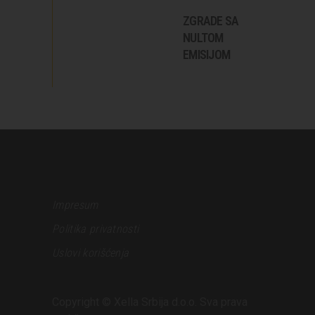
ZGRADE SA
NULTOM
EMISIJOM
Impresum
Politika privatnosti
Uslovi korišćenja
Copyright © Xella Srbija d.o.o. Sva prava