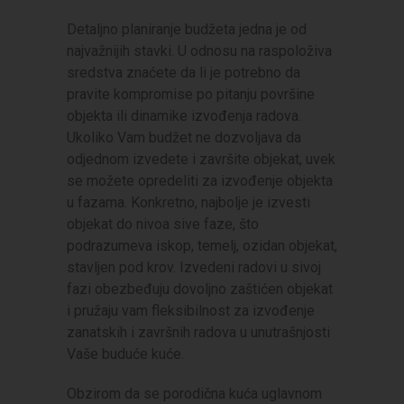
Detaljno planiranje budžeta jedna je od
najvažnijih stavki. U odnosu na raspoloživa
sredstva znaćete da li je potrebno da
pravite kompromise po pitanju površine
objekta ili dinamike izvođenja radova.
Ukoliko Vam budžet ne dozvoljava da
odjednom izvedete i završite objekat, uvek
se možete opredeliti za izvođenje objekta
u fazama. Konkretno, najbolje je izvesti
objekat do nivoa sive faze, što
podrazumeva iskop, temelj, ozidan objekat,
stavljen pod krov. Izvedeni radovi u sivoj
fazi obezbeđuju dovoljno zaštićen objekat
i pružaju vam fleksibilnost za izvođenje
zanatskih i završnih radova u unutrašnjosti
Vaše buduće kuće.
Obzirom da se porodična kuća uglavnom