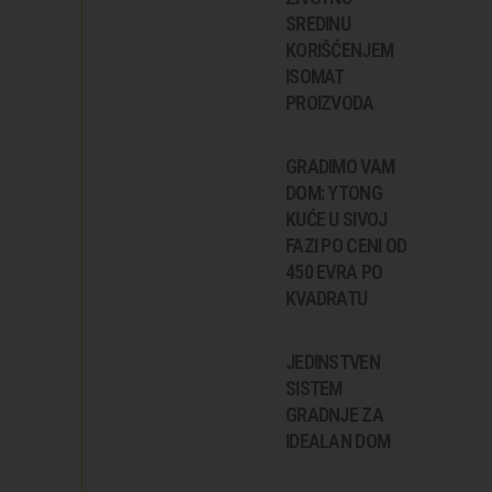
SREDINU
KORIŠĆENJEM
ISOMAT
PROIZVODA
GRADIMO VAM
DOM: YTONG
KUĆE U SIVOJ
FAZI PO CENI OD
450 EVRA PO
KVADRATU
JEDINSTVEN
SISTEM
GRADNJE ZA
IDEALAN DOM