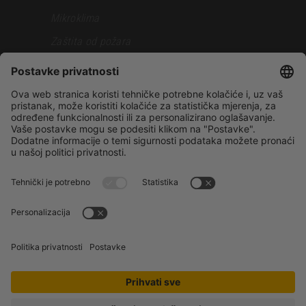
Mikroklima
Zaštita od požara
Otpornost pri zemljotresu
Siva faza
Samostalna gradnja
Gradnjakuce.rs
Sopstveni projekat
Reference