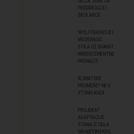
DEČJE SOBE ZA
PREDŠKOLCE I
ŠKOLARCE
SPOJ TRADICIJE I
MODERNOG
STILA UZ ISOMAT
MIKROCEMENTNE
PREMAZE
KLIMATSKE
PROMENE? NE U
YTONG KUĆI!
PROJEKAT
ADAPTACIJE
STANA IZ UGLA
GRAĐEVINSKOG