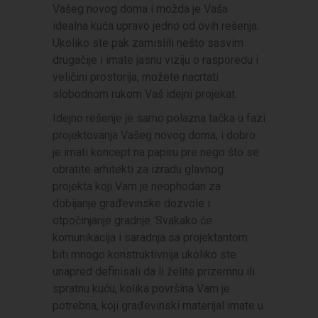
Vašeg novog doma i možda je Vaša
idealna kuća upravo jedno od ovih rešenja.
Ukoliko ste pak zamislili nešto sasvim
drugačije i imate jasnu viziju o rasporedu i
veličini prostorija, možete nacrtati
slobodnom rukom Vaš idejni projekat.
Idejno rešenje je samo polazna tačka u fazi
projektovanja Vašeg novog doma, i dobro
je imati koncept na papiru pre nego što se
obratite arhitekti za izradu glavnog
projekta koji Vam je neophodan za
dobijanje građevinske dozvole i
otpočinjanje gradnje. Svakako će
komunikacija i saradnja sa projektantom
biti mnogo konstruktivnija ukoliko ste
unapred definisali da li želite prizemnu ili
spratnu kuću, kolika površina Vam je
potrebna, koji građevinski materijal imate u