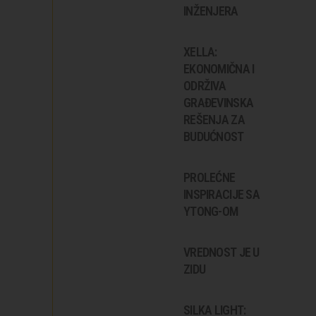
INŽENJERA
XELLA:
EKONOMIČNA I
ODRŽIVA
GRAĐEVINSKA
REŠENJA ZA
BUDUĆNOST
PROLEĆNE
INSPIRACIJE SA
YTONG-OM
VREDNOST JE U
ZIDU
SILKA LIGHT: