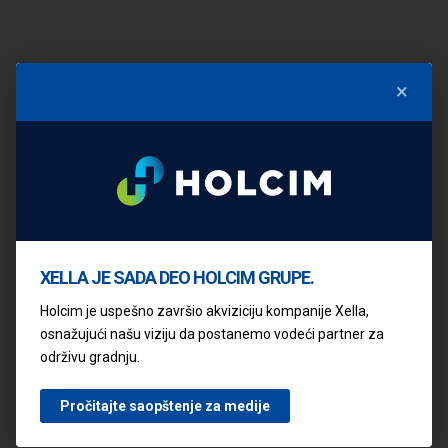
×
Prethodni
Sledeći
POGLEDAJTE OSTALE ČLANKE
XELLA JE SADA DEO HOLCIM GRUPE.
YTONG KUĆA ILI
TRADICIONALNA
Holcim je uspešno završio akviziciju kompanije Xella,
GRADNJA: PET
osnažujući našu viziju da postanemo vodeći partner za
održivu gradnju.
TEHNIČKIH
RAZLIKA KOJE
VREDI ZNATI
Pročitajte saopštenje za medije