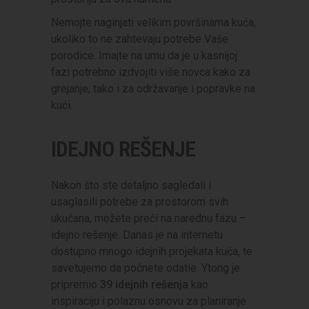
Nemojte naginjati velikim površinama kuća,
ukoliko to ne zahtevaju potrebe Vaše
porodice. Imajte na umu da je u kasnijoj
fazi potrebno izdvojiti više novca kako za
grejanje, tako i za održavanje i popravke na
kući.
IDEJNO REŠENJE
Nakon što ste detaljno sagledali i
usaglasili potrebe za prostorom svih
ukućana, možete preći na narednu fazu –
idejno rešenje. Danas je na internetu
dostupno mnogo idejnih projekata kuća, te
savetujemo da počnete odatle. Ytong je
pripremio
39 idejnih rešenja
kao
inspiraciju i polaznu osnovu za planiranje