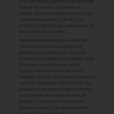
te za njih možete planirati manje prostorije.
Kada je reč o deci, u zavisnosti od
uzrasta, dobro je predvideti prostor za igru
i kreativni razvoj deteta. Ukoliko Vam
mogućnosti dozvoljavaju, opredelite se za
dečije sobe veće površine.
Najvažnije je da postignete maksimalnu
iskorišćenost prostora u odnosu na
površinu Vaše buduće kuće. Osmislite
dovoljno velike plakare za odlaganje stvari.
Nezavisno od veličine kuće, dobra
organizovanost prostora i adekvatno
odlaganje, pružiće Vam osećaj prostranosti
i komfora. Razmislite odmah o vrsti I tipu
grejanja koji planirate i ukoliko je potrebno,
ne zaboravite da ostavite prostora za
kotlarnicu. Svakoj kući može koristiti
prostor za ostavu, te je dobro planirati i
prostoriju za ovu namenu.