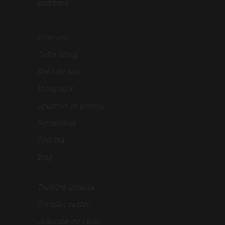
zadržana.
Proizvodi
Zašto Ytong
Kako do kuće
Ytong kuće
Uputstvo za gradnju
Renoviranje
Podrška
Blog
Toplotna izolacija
Prirodan sastav
Jednostavno i brzo