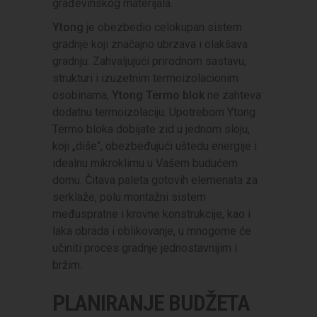
građevinskog materijala.
Ytong
je obezbedio celokupan sistem
gradnje koji značajno ubrzava i olakšava
gradnju. Zahvaljujući prirodnom sastavu,
strukturi i izuzetnim termoizolacionim
osobinama,
Ytong Termo blok
ne zahteva
dodatnu termoizolaciju. Upotrebom Ytong
Termo bloka dobijate zid u jednom sloju,
koji „diše“, obezbeđujući uštedu energije i
idealnu mikroklimu u Vašem budućem
domu. Čitava paleta gotovih elemenata za
serklaže, polu montažni sistem
međuspratne i krovne konstrukcije, kao i
laka obrada i oblikovanje, u mnogome će
učiniti proces gradnje jednostavnijim i
bržim.
PLANIRANJE BUDŽETA