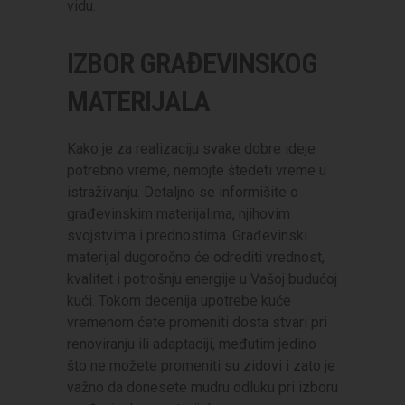
vidu.
IZBOR GRAĐEVINSKOG
MATERIJALA
Kako je za realizaciju svake dobre ideje
potrebno vreme, nemojte štedeti vreme u
istraživanju. Detaljno se informišite o
građevinskim materijalima, njihovim
svojstvima i prednostima. Građevinski
materijal dugoročno će odrediti vrednost,
kvalitet i potrošnju energije u Vašoj budućoj
kući. Tokom decenija upotrebe kuće
vremenom ćete promeniti dosta stvari pri
renoviranju ili adaptaciji, međutim jedino
što ne možete promeniti su zidovi i zato je
važno da donesete mudru odluku pri izboru