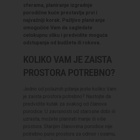
sferama, planiranje izgradnje
porodične kuće prestavlja prvi i
najvažniji korak. Pažljivo planiranje
omogućiće Vam da sagledate
celokupnu sliku i predvidite moguća
odstupanja od budžeta ili rokova.
KOLIKO VAM JE ZAISTA
PROSTORA POTREBNO?
Jedno od polaznih pitanja jeste koliko Vam
je zaista prostora potrebno? Nastojte da
predvidite kutak za svakog od članova
porodice. U zavisnosti od starosne dobi ili
uzrasta, možete planirati manje ili više
prostora. Starijim članovima porodice nije
potrebno puno prostora za odmor i osamu,