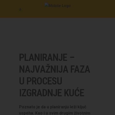
PLANIRANJE –
NAJVAŽNIJA FAZA
U PROCESU
IZGRADNJE KUĆE
Poznato je da u planiranju leži ključ
uspeha. Kao i u svim drugim životnim