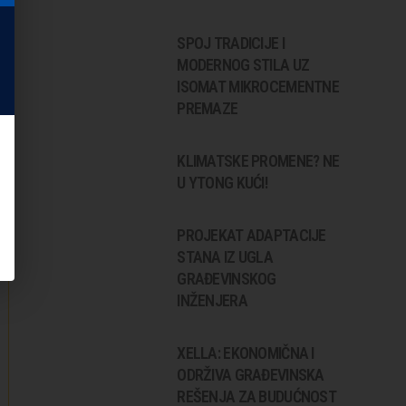
SPOJ TRADICIJE I
MODERNOG STILA UZ
ISOMAT MIKROCEMENTNE
PREMAZE
KLIMATSKE PROMENE? NE
U YTONG KUĆI!
PROJEKAT ADAPTACIJE
STANA IZ UGLA
GRAĐEVINSKOG
INŽENJERA
XELLA: EKONOMIČNA I
ODRŽIVA GRAĐEVINSKA
REŠENJA ZA BUDUĆNOST