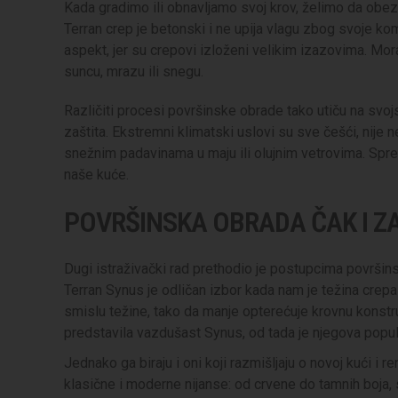
Kada gradimo ili obnavljamo svoj krov, želimo da obezb
Terran crep je betonski i ne upija vlagu zbog svoje ko
aspekt, jer su crepovi izloženi velikim izazovima. Mo
suncu, mrazu ili snegu.
Različiti procesi površinske obrade tako utiču na sv
zaštita. Ekstremni klimatski uslovi su sve češći, nij
snežnim padavinama u maju ili olujnim vetrovima. Sprem
naše kuće.
POVRŠINSKA OBRADA ČAK I Z
Dugi istraživački rad prethodio je postupcima površin
Terran Synus je odličan izbor kada nam je težina crepa
smislu težine, tako da manje opterećuje krovnu konstr
predstavila vazdušast Synus, od tada je njegova popula
Jednako ga biraju i oni koji razmišljaju o novoj kući i 
klasične i moderne nijanse: od crvene do tamnih boja, 