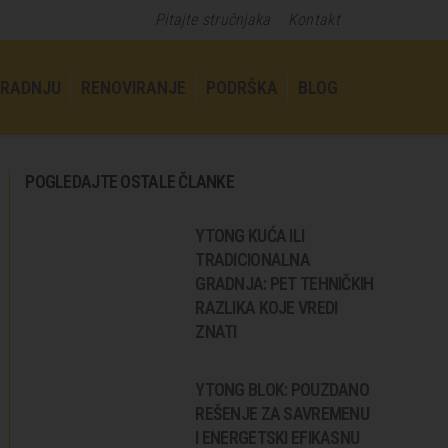
Pitajte stručnjaka
Kontakt
GRADNJU
RENOVIRANJE
PODRŠKA
BLOG
POGLEDAJTE OSTALE ČLANKE
YTONG KUĆA ILI
TRADICIONALNA
GRADNJA: PET TEHNIČKIH
RAZLIKA KOJE VREDI
ZNATI
YTONG BLOK: POUZDANO
REŠENJE ZA SAVREMENU
I ENERGETSKI EFIKASNU