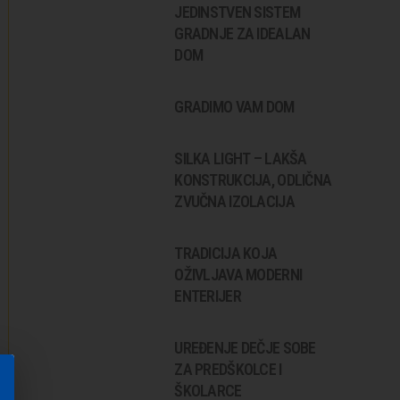
JEDINSTVEN SISTEM
GRADNJE ZA IDEALAN
DOM
GRADIMO VAM DOM
SILKA LIGHT – LAKŠA
KONSTRUKCIJA, ODLIČNA
ZVUČNA IZOLACIJA
TRADICIJA KOJA
OŽIVLJAVA MODERNI
ENTERIJER
UREĐENJE DEČJE SOBE
ZA PREDŠKOLCE I
ŠKOLARCE