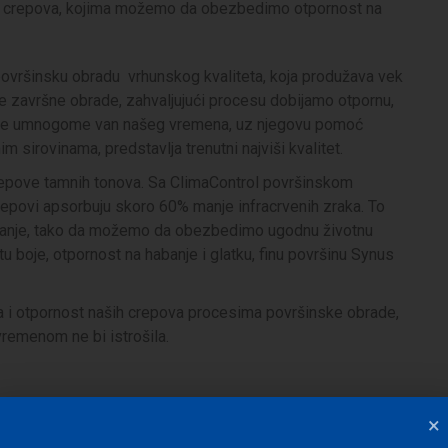
h crepova, kojima možemo da obezbedimo otpornost na
površinsku obradu vrhunskog kvaliteta, koja produžava vek
tke završne obrade, zahvaljujući procesu dobijamo otpornu,
r je umnogome van našeg vremena, uz njegovu pomoć
m sirovinama, predstavlja trenutni najviši kvalitet.
repove tamnih tonova. Sa ClimaControl površinskom
repovi apsorbuju skoro 60% manje infracrvenih zraka. To
o manje, tako da možemo da obezbedimo ugodnu životnu
 boje, otpornost na habanje i glatku, finu površinu Synus
nja i otpornost naših crepova procesima površinske obrade,
 vremenom ne bi istrošila.
×