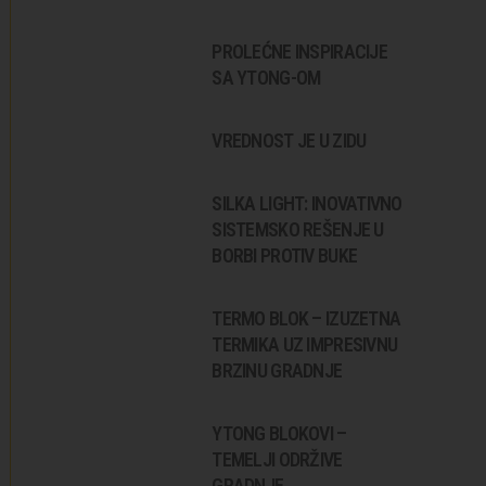
PROLEĆNE INSPIRACIJE
SA YTONG-OM
VREDNOST JE U ZIDU
SILKA LIGHT: INOVATIVNO
SISTEMSKO REŠENJE U
BORBI PROTIV BUKE
TERMO BLOK – IZUZETNA
TERMIKA UZ IMPRESIVNU
BRZINU GRADNJE
YTONG BLOKOVI –
TEMELJI ODRŽIVE
GRADNJE