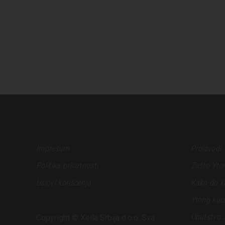
Impresum
Proizvodi
Politika privatnosti
Zašto Yto
Uslovi korišćenja
Kako do k
Ytong kuć
Uputstvo 
Copyright © Xella Srbija d.o.o. Sva