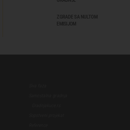
ZGRADE SA NULTOM
EMISIJOM
Siva faza
Samostalna gradnja
Gradnjakuce.rs
Sopstveni projekat
Reference