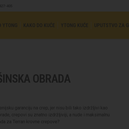
4427-405
O YTONG
KAKO DO KUĆE
YTONG KUĆE
UPUTSTVO ZA 
ŠINSKA OBRADA
jsku garanciju na crep, jer nisu bili tako izdržljivi kao
rade, crepovi su znatno izdržljiviji, a nude i maksimalnu
brada za Terran krovne crepove?