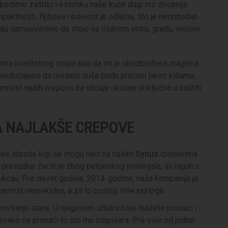
edimo zaštitu i estetiku naše kuće dugi niz decenija.
mpaktnosti. Njihova nosivost je odlična, što je neophodan
raju samouvereno da stoje na olujnom vetru, gradu, vrelom
ojstva kvalitetnog crepa kao da im je obezbeđena magična
e neuobičajeno da meseci suše budu praćeni jakim kišama,
nost naših crepova za uticaje okoline je ključna u zaštiti
A NAJLAKŠE CREPOVE
ske obrade koji se mogu naći na našim
Synus
crepovima.
 presudna: čvrst je zbog betonskog materijala, ali lagan u
ukciju. Pre devet godina, 2014. godine, naša kompanija je
rnost neprekidna, a za to postoji više razloga.
renoviranju stare. U njegovom izboru boja možete pronaći i
svako će pronaći to što mu odgovara. Pre više od jedne