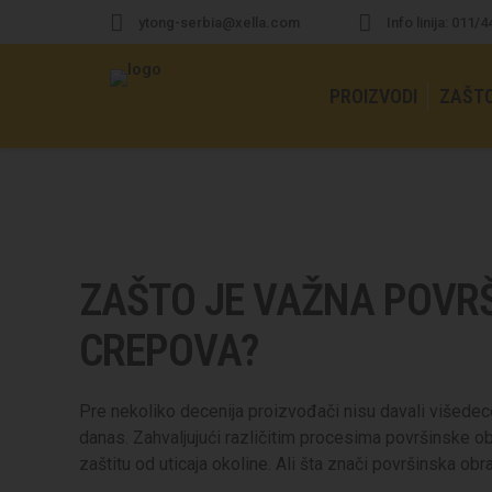
ytong-serbia@xella.com
Info linija: 011/
PROIZVODI
ZAŠT
ZAŠTO JE VAŽNA POVR
CREPOVA?
Pre nekoliko decenija proizvođači nisu davali višedeceni
danas. Zahvaljujući različitim procesima površinske ob
zaštitu od uticaja okoline. Ali šta znači površinska o