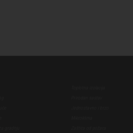
Toplotna izolacija
ng
Prirodan sastav
uće
Jednostavno i brzo
e
Mikroklima
za gradnju
Zaštita od požara