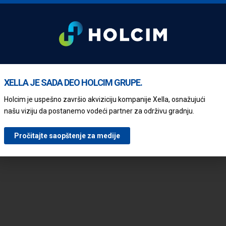
Sledeći
XELLA JE SADA DEO HOLCIM GRUPE.
Holcim je uspešno završio akviziciju kompanije Xella, osnažujući
našu viziju da postanemo vodeći partner za održivu gradnju.
Pročitajte saopštenje za medije