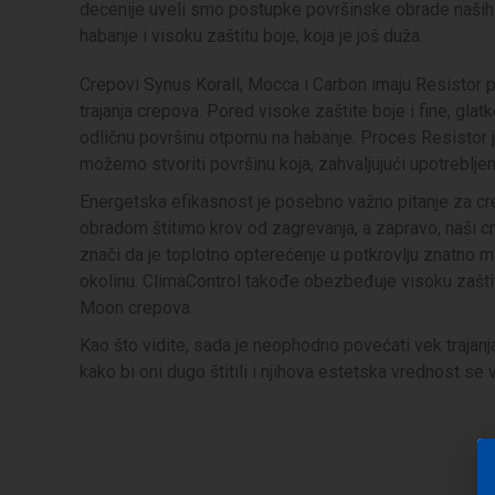
decenije uveli smo postupke površinske obrade naši
habanje i visoku zaštitu boje, koja je još duža.
Crepovi Synus Korall, Mocca i Carbon imaju Resistor 
trajanja crepova. Pored visoke zaštite boje i fine, gla
odličnu površinu otpornu na habanje. Proces Resisto
možemo stvoriti površinu koja, zahvaljujući upotrebljeni
Energetska efikasnost je posebno važno pitanje za c
obradom štitimo krov od zagrevanja, a zapravo, naši c
znači da je toplotno opterećenje u potkrovlju znatn
okolinu. ClimaControl takođe obezbeđuje visoku zaštitu
Moon crepova.
Kao što vidite, sada je neophodno povećati vek traja
kako bi oni dugo štitili i njihova estetska vrednost se