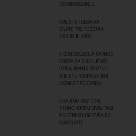
STANOGRADNJU
SVE ŠTO TREBA DA
ZNATE PRE POČETKA
GRADNJE KUĆE
HIDROIZOLACIJA RAVNOG
KROVA SA SMANJENIM
UTICAJEM NA ŽIVOTNU
SREDINU KORIŠĆENJEM
ISOMAT PROIZVODA
GRADIMO VAM DOM:
YTONG KUĆE U SIVOJ FAZI
PO CENI OD 450 EVRA PO
KVADRATU